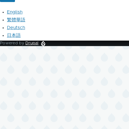
English
繁體華語
Deutsch
日本語
Powered by
Drupal