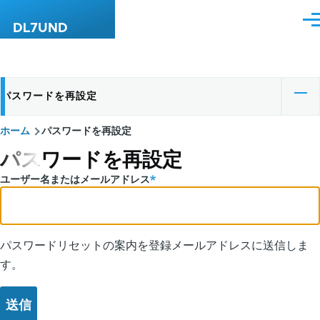
メインコンテンツに移動
メ
DL7UND
ニ
ュ
ー
パスワードを再設定
プ
ラ
ホーム
パスワードを再設定
パ
イ
パスワードを再設定
ン
マ
ユーザー名またはメールアドレス
く
リ
ず
ー
パスワードリセットの案内を登録メールアドレスに送信しま
タ
す。
ブ